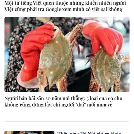
Một từ tiếng Việt quen thuộc nhưng khiến nhiều người
Việt cũng phải tra Google xem mình có viết sai không
Người bán hải sản 20 năm nói thẳng: 5 loại cua có cho
không cũng đừng lấy, chỉ người "dại" mới mua về
Thầy giáo Hà Nội chỉ ra khác