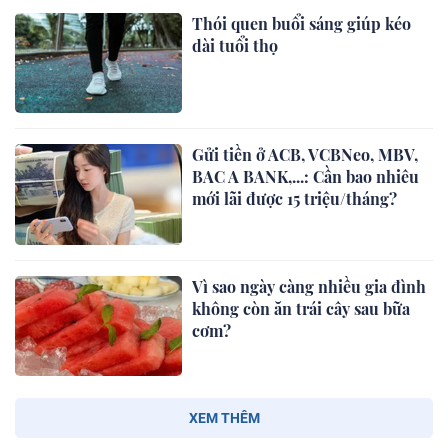
Thói quen buổi sáng giúp kéo
dài tuổi thọ
Gửi tiền ở ACB, VCBNeo, MBV,
BAC A BANK,...: Cần bao nhiêu
mới lãi được 15 triệu/tháng?
Vì sao ngày càng nhiều gia đình
không còn ăn trái cây sau bữa
cơm?
XEM THÊM