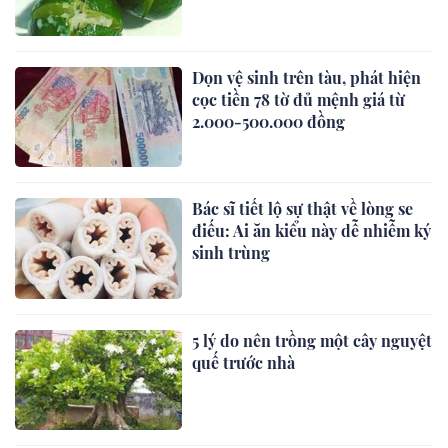
Dọn vệ sinh trên tàu, phát hiện
cọc tiền 78 tờ đủ mệnh giá từ
2.000-500.000 đồng
Bác sĩ tiết lộ sự thật về lòng se
điếu: Ai ăn kiểu này dễ nhiễm ký
sinh trùng
5 lý do nên trồng một cây nguyệt
quế trước nhà