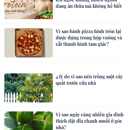
đang ăn thừa mà không hề biết
Vì sao bánh pizza hình tròn lại
được đựng trong hộp vuông và
cắt thành hình tam giác?
4 lý do vì sao nên trồng một cây
quất trước cửa nhà
Vì sao ngày càng nhiều gia đình
thích đặt đĩa chanh muối ở góc
nhà?