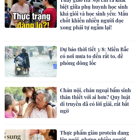
biệt giữa phụ huynh học sinh
khá giỏi và học sinh yếu: Mấu
chốt khiến nhiều người đọc
xong phải tự ngẫm lại!
Dự báo thời tiết 3/8: Miền Bắc
có nơi mưa to đến rất to, đề
phòng dông lốc
Cháu nội, cháu ngoại bẩm sinh
thân thiết với ai hơn? Quy luật
di truyền đã có lời giải, rất bất
ngờ
Thực phẩm giàu protein đang
lên ngôi, nhưng nhiều người