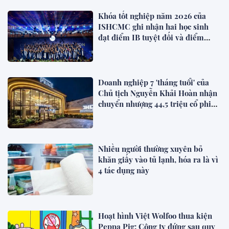
Khóa tốt nghiệp năm 2026 của
ISHCMC ghi nhận hai học sinh
đạt điểm IB tuyệt đối và điểm
trung bình toàn khóa đạt 34,5
Doanh nghiệp 7 'tháng tuổi' của
Chủ tịch Nguyễn Khải Hoàn nhận
chuyển nhượng 44,5 triệu cổ phiếu
KHG
Nhiều người thường xuyên bỏ
khăn giấy vào tủ lạnh, hóa ra là vì
4 tác dụng này
Hoạt hình Việt Wolfoo thua kiện
Peppa Pig: Công ty đứng sau quy