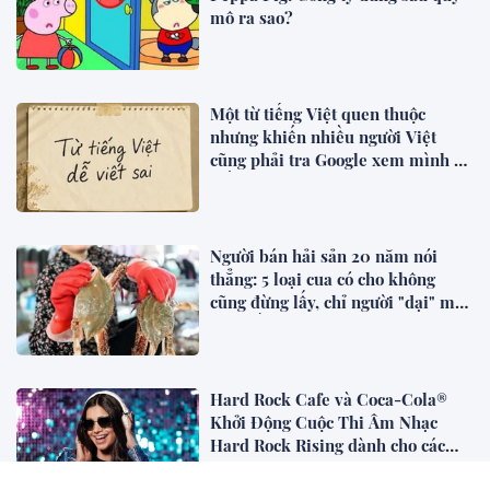
mô ra sao?
Một từ tiếng Việt quen thuộc
nhưng khiến nhiều người Việt
cũng phải tra Google xem mình có
viết sai không
Người bán hải sản 20 năm nói
thẳng: 5 loại cua có cho không
cũng đừng lấy, chỉ người "dại" mới
mua về
Hard Rock Cafe và Coca-Cola®
Khởi Động Cuộc Thi Âm Nhạc
Hard Rock Rising dành cho các
Nghệ Sĩ Trẻ Triển Vọng