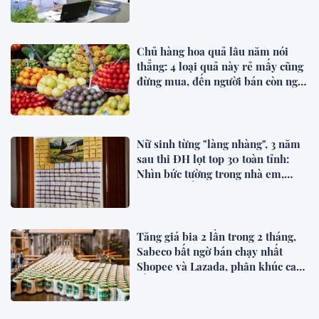
Chủ hàng hoa quả lâu năm nói
thẳng: 4 loại quả này rẻ mấy cũng
đừng mua, đến người bán còn ngại
ăn
Nữ sinh từng "làng nhàng", 3 năm
sau thi ĐH lọt top 30 toàn tỉnh:
Nhìn bức tường trong nhà em,
người ta biết ngay lý do
Tăng giá bia 2 lần trong 2 tháng,
Sabeco bất ngờ bán chạy nhất
Shopee và Lazada, phân khúc cao
cấp tăng 214%