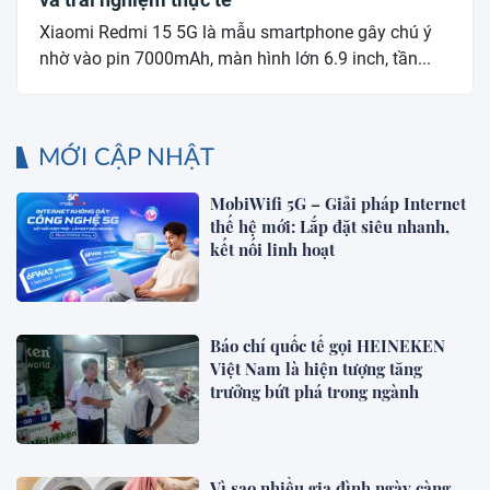
Xiaomi Redmi 15 5G là mẫu smartphone gây chú ý
nhờ vào pin 7000mAh, màn hình lớn 6.9 inch, tần...
MỚI CẬP NHẬT
MobiWifi 5G – Giải pháp Internet
thế hệ mới: Lắp đặt siêu nhanh,
kết nối linh hoạt
Báo chí quốc tế gọi HEINEKEN
Việt Nam là hiện tượng tăng
trưởng bứt phá trong ngành
Vì sao nhiều gia đình ngày càng