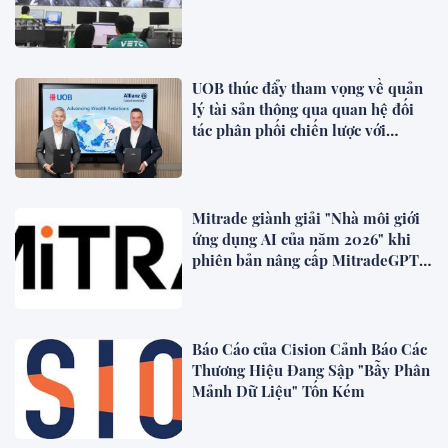
UOB thúc đẩy tham vọng về quản
lý tài sản thông qua quan hệ đối
tác phân phối chiến lược với
Allianz Global Investors
Mitrade giành giải "Nhà môi giới
ứng dụng AI của năm 2026" khi
phiên bản nâng cấp MitradeGPT
được triển khai tại Châu Á
Báo Cáo của Cision Cảnh Báo Các
Thương Hiệu Đang Sập "Bẫy Phân
Mảnh Dữ Liệu" Tốn Kém