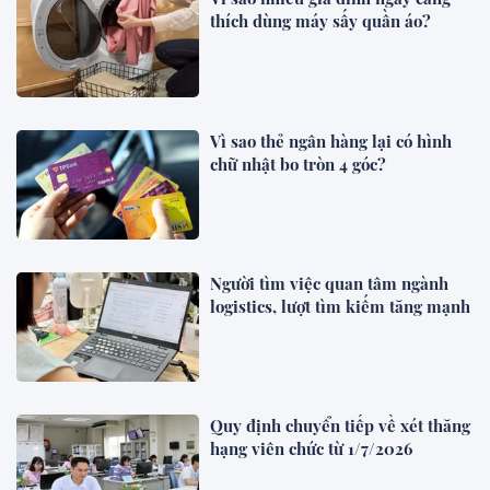
thích dùng máy sấy quần áo?
Vì sao thẻ ngân hàng lại có hình
chữ nhật bo tròn 4 góc?
Người tìm việc quan tâm ngành
logistics, lượt tìm kiếm tăng mạnh
Quy định chuyển tiếp về xét thăng
hạng viên chức từ 1/7/2026