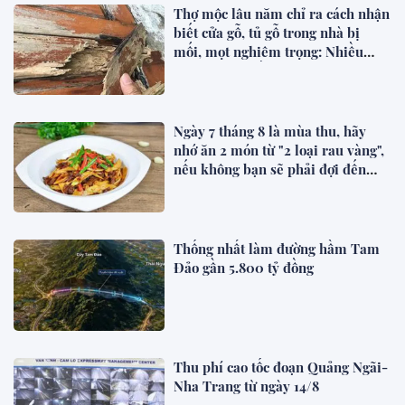
Thợ mộc lâu năm chỉ ra cách nhận
biết cửa gỗ, tủ gỗ trong nhà bị
mối, mọt nghiêm trọng: Nhiều
người từng thấy nhưng lại bỏ qua
Ngày 7 tháng 8 là mùa thu, hãy
nhớ ăn 2 món từ "2 loại rau vàng",
nếu không bạn sẽ phải đợi đến
năm sau!
Thống nhất làm đường hầm Tam
Đảo gần 5.800 tỷ đồng
Thu phí cao tốc đoạn Quảng Ngãi-
Nha Trang từ ngày 14/8