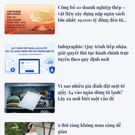
Công bố 10 doanh nghiệp thép –
vật liệu xây dựng nộp ngân sách
lớn nhất: 19.000 tỷ đồng đến từ
đâu?
Infographic: Quy trình tiếp nhận,
giải quyết thủ tục hành chính trực
tuyến theo quy định mới
Vì sao nhiều gia đình đặt một tờ
giấy A4 vào ngăn đông tủ lạnh?
Lấy ra mới biết một vấn đề
6 thứ càng không mua càng dễ
giàu