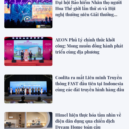
Đại hội Bảo hiểm Nhân thọ người
Hoa Thế giới lần thứ 16 và Hội
nghị thường niên Giải thưởng
Rồng Quốc tế (IDA) 2026 được tổ
chức trọng thể
AEON Phủ Lý chính thức khởi
công: Mong muốn đồng hành phát
triển cùng địa phương
Coolita ra mắt Liên minh Truyền
thông FAST đầu tiên tại Indonesia
cùng các đài truyền hình hàng đầu
Himel hiện thực hóa tầm nhìn về
điện dân dụng qua chiến dịch
Dream Home toàn cầu