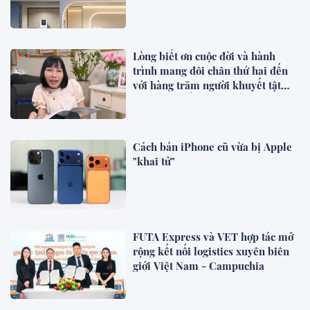
Lòng biết ơn cuộc đời và hành
trình mang đôi chân thứ hai đến
với hàng trăm người khuyết tật
của Giám đốc Ba bánh Hà Nam
Cách bán iPhone cũ vừa bị Apple
"khai tử"
FUTA Express và VET hợp tác mở
rộng kết nối logistics xuyên biên
giới Việt Nam - Campuchia