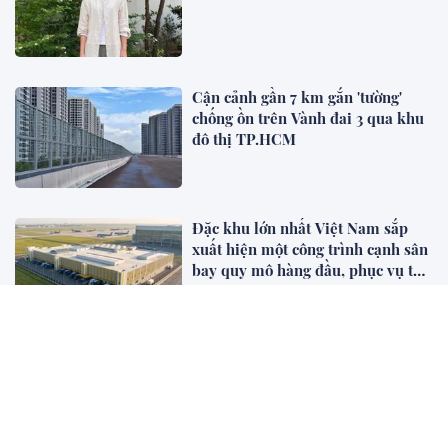
Cận cảnh gần 7 km gắn 'tường'
chống ồn trên Vành đai 3 qua khu
đô thị TP.HCM
Đặc khu lớn nhất Việt Nam sắp
xuất hiện một công trình cạnh sân
bay quy mô hàng đầu, phục vụ tới
50 triệu hành khách
3 bộ phận của cá không nên ăn: Có
bộ phận chứa độc tố, ăn phải có
thể gây suy thận