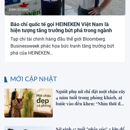
KINH DOANH
Báo chí quốc tế gọi HEINEKEN Việt Nam là
hiện tượng tăng trưởng bứt phá trong ngành
Tạp chí tài chính hàng đầu thế giới Bloomberg
Businessweek phác họa bức tranh tăng trưởng bứt
phá của HEINEKEN...
MỚI CẬP NHẬT
Người phụ nữ chỉ đặt một chậu cây
4 năm tuổi trong phòng khách, ai
bước vào đều khen: “Nhìn thôi đã
thấy thư thái”
Nữ sinh 15 tuổi "nhảy cóc" 2 lớp để