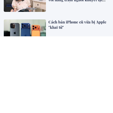
của Giám đốc Ba bánh Hà Nam
Cách bán iPhone cũ vừa bị Apple
"khai tử"
FUTA Express và VET hợp tác mở
rộng kết nối logistics xuyên biên
giới Việt Nam - Campuchia
Công bố 10 doanh nghiệp thép –
vật liệu xây dựng nộp ngân sách
lớn nhất: 19.000 tỷ đồng đến từ
đâu?