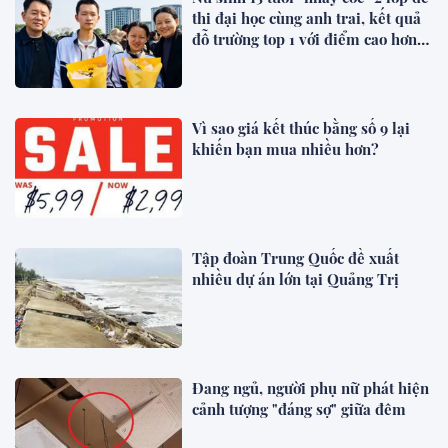
thi đại học cùng anh trai, kết quả
đỗ trường top 1 với điểm cao hơn
cả anh
Vì sao giá kết thúc bằng số 9 lại
khiến bạn mua nhiều hơn?
Tập đoàn Trung Quốc đề xuất
nhiều dự án lớn tại Quảng Trị
Đang ngủ, người phụ nữ phát hiện
cảnh tượng "đáng sợ" giữa đêm