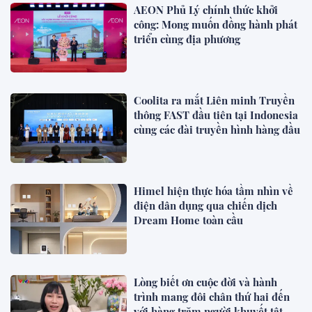
AEON Phủ Lý chính thức khởi
công: Mong muốn đồng hành phát
triển cùng địa phương
Coolita ra mắt Liên minh Truyền
thông FAST đầu tiên tại Indonesia
cùng các đài truyền hình hàng đầu
Himel hiện thực hóa tầm nhìn về
điện dân dụng qua chiến dịch
Dream Home toàn cầu
Lòng biết ơn cuộc đời và hành
trình mang đôi chân thứ hai đến
với hàng trăm người khuyết tật