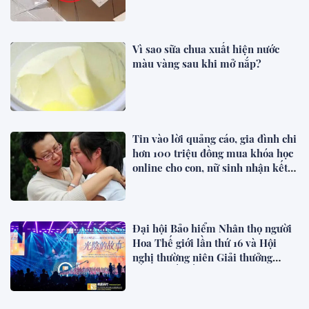
Vì sao sữa chua xuất hiện nước
màu vàng sau khi mở nắp?
Tin vào lời quảng cáo, gia đình chi
hơn 100 triệu đồng mua khóa học
online cho con, nữ sinh nhận kết
quả trượt sau 1 năm ôn thi
Đại hội Bảo hiểm Nhân thọ người
Hoa Thế giới lần thứ 16 và Hội
nghị thường niên Giải thưởng
Rồng Quốc tế (IDA) 2026 được tổ
chức trọng thể