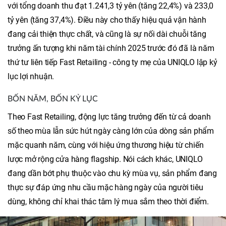
với tổng doanh thu đạt 1.241,3 tỷ yên (tăng 22,4%) và 233,0
tỷ yên (tăng 37,4%). Điều này cho thấy hiệu quả vận hành
đang cải thiện thực chất, và cũng là sự nối dài chuỗi tăng
trưởng ấn tượng khi năm tài chính 2025 trước đó đã là năm
thứ tư liên tiếp Fast Retailing - công ty mẹ của UNIQLO lập kỷ
lục lợi nhuận.
BỐN NĂM, BỐN KỶ LỤC
Theo Fast Retailing, động lực tăng trưởng đến từ cả doanh
số theo mùa lẫn sức hút ngày càng lớn của dòng sản phẩm
mặc quanh năm, cùng với hiệu ứng thương hiệu từ chiến
lược mở rộng cửa hàng flagship. Nói cách khác, UNIQLO
đang dần bớt phụ thuộc vào chu kỳ mùa vụ, sản phẩm đang
thực sự đáp ứng nhu cầu mặc hàng ngày của người tiêu
dùng, không chỉ khai thác tâm lý mua sắm theo thời điểm.